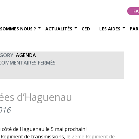
FA
2017
 SOMMES NOUS ?
ACTUALITÉS
CED
LES AIDES
PAR
GORY:
AGENDA
SUR
COMMENTAIRES FERMÉS
FOULÉES
DE
HAGUENAU
lées d’Haguenau
016
u côté de Haguenau le 5 mai prochain !
e Régiment de transmissions, le
2ème Régiment de