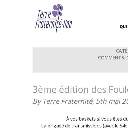
Foulées de Haguenau
By Terre Fraternité,
25th mai 
QUI
CATE
COMMENTS:
3ème édition des Fou
By Terre Fraternité,
5th mai 2
À vos baskets si vous êtes d
La brigade de transmissions (avec le 54