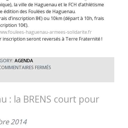
ue), la ville de Haguenau et le FCH d’athlétisme
me édition des Foulées de Haguenau.
rais d’inscription 8€) ou 10km (départ à 10h, frais
scription 10€).
ww.foulees-haguenau-armees-solidarite.fr
r inscription seront reversés à Terre Fraternité !
GORY:
AGENDA
SUR
COMMENTAIRES FERMÉS
3ÈME
ÉDITION
DES
FOULÉES
u : la BRENS court pour
D’HAGUENAU
bre 2014