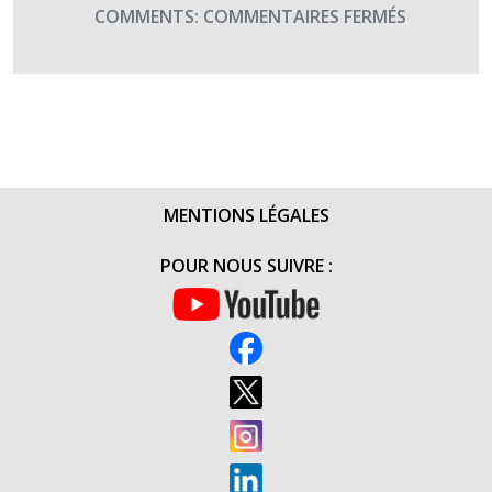
SUR
COMMENTS:
COMMENTAIRES FERMÉS
REMISE
DU
CHÈQUE
DU
TOURNOI
DE
BRIDGE
MENTIONS LÉGALES
DES
GOUVERN
POUR NOUS SUIVRE :
(31
MAI
2016)