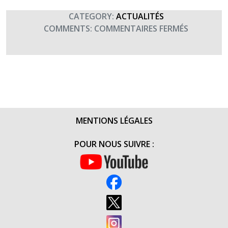
CATEGORY:
ACTUALITÉS
SUR
COMMENTS:
COMMENTAIRES FERMÉS
GALA
DES
SPORTS
DE
COMBAT
2015
À
MENTIONS LÉGALES
DRAGUIG
AU
POUR NOUS SUIVRE :
PROFIT
DE
TERRE
FRATERNI
(11
AVRIL
2015)