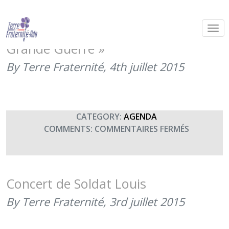
Concert de la fanfare du 27ème BCA
« Les Chasseurs au coeur de la
Grande Guerre »
By Terre Fraternité,
4th juillet 2015
CATEGORY:
AGENDA
SUR
COMMENTS:
COMMENTAIRES FERMÉS
CONCERT
DE
LA
FANFARE
Concert de Soldat Louis
DU
By Terre Fraternité,
3rd juillet 2015
27ÈME
BCA
« LES