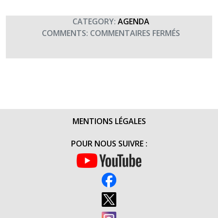
CHASSEU
AU
CATEGORY:
AGENDA
COEUR
SUR
COMMENTS:
COMMENTAIRES FERMÉS
DE
CONCERT
LA
DE
GRANDE
SOLDAT
GUERRE »
LOUIS
MENTIONS LÉGALES
POUR NOUS SUIVRE :