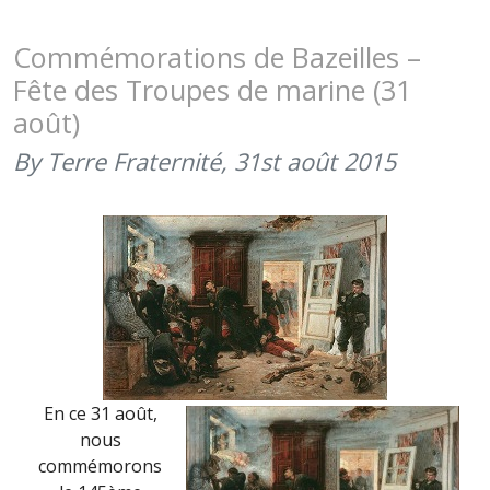
DES
TROUPES
Commémorations de Bazeilles –
DE
Fête des Troupes de marine (31
MARINE
août)
(31
AOÛT
By Terre Fraternité,
31st août 2015
2016)
En ce 31 août,
nous
commémorons