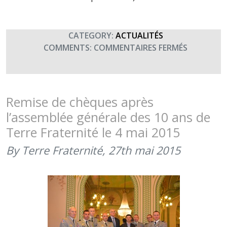
CATEGORY:
ACTUALITÉS
SUR
COMMENTS:
COMMENTAIRES FERMÉS
COMMÉMO
DE
BAZEILLES
–
Remise de chèques après
FÊTE
l’assemblée générale des 10 ans de
DES
Terre Fraternité le 4 mai 2015
TROUPES
DE
By Terre Fraternité,
27th mai 2015
MARINE
(31
AOÛT)