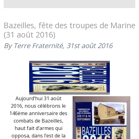
–
FÊTE
DES
Bazeilles, fête des troupes de Marine
TROUPES
(31 août 2016)
DE
MARINE
By Terre Fraternité,
31st août 2016
(31
AOÛT
2017)
Aujourd’hui 31 août
2016, nous célébrons le
146ème anniversaire des
combats de Bazeilles,
haut fait d’armes qui
opposa, dans l’est de la