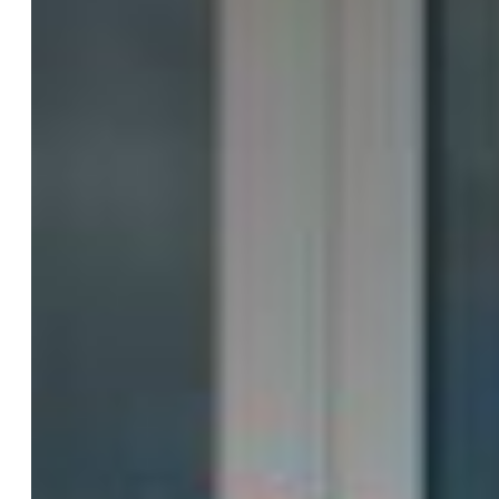
DE
PAU-
BAYONNE
DAX
!
(OCTOBR
2024)