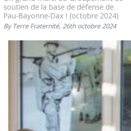
TROUPES
soutien de la base de défense de
AÉROPOR
Pau-Bayonne-Dax ! (octobre 2024)
(OCTOBR
2024)
By Terre Fraternité,
26th octobre 2024