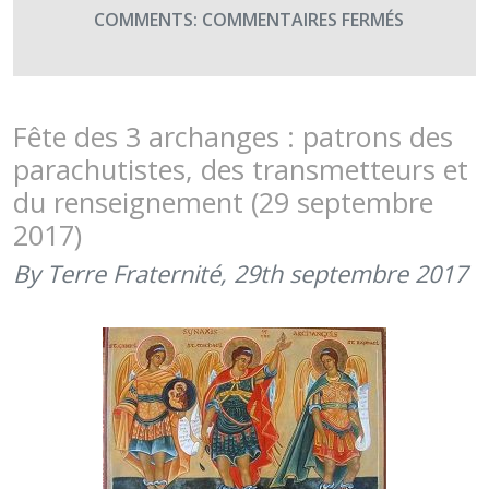
SUR
COMMENTS:
COMMENTAIRES FERMÉS
29
SEPTEMBR
2018
:
Fête des 3 archanges : patrons des
FÊTE
parachutistes, des transmetteurs et
DES
du renseignement (29 septembre
TROIS
2017)
ARCHANG
By Terre Fraternité,
29th septembre 2017