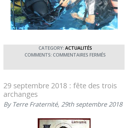
CATEGORY:
ACTUALITÉS
SUR
COMMENTS:
COMMENTAIRES FERMÉS
JNBAT
–
RETOUR
SUR
29 septembre 2018 : fête des trois
LES
archanges
DONS
–
By Terre Fraternité,
29th septembre 2018
MERCI
À
L’ETAP