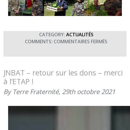
CATEGORY:
ACTUALITÉS
SUR
COMMENTS:
COMMENTAIRES FERMÉS
UN
GRAND
MERCI
AU
JNBAT – retour sur les dons – merci
GROUPEM
à l’ETAP !
DE
SOUTIEN
By Terre Fraternité,
29th octobre 2021
DE
LA
BASE
DE
DÉFENSE