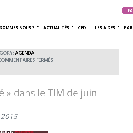
du SSA
FA
bre 2018
 SOMMES NOUS ?
ACTUALITÉS
CED
LES AIDES
PAR
GORY:
AGENDA
SUR
COMMENTAIRES FERMÉS
JOURNÉE
DES
FAMILLES
DU
é » dans le TIM de juin
SSA
 2015