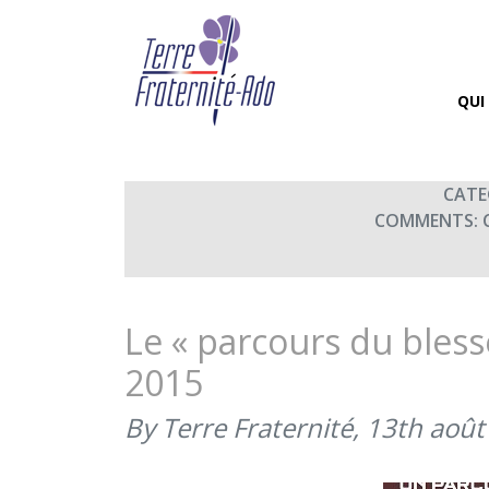
Journée des familles 
By Terre Fraternité,
18th octo
QUI
CATE
COMMENTS:
Le « parcours du bless
2015
By Terre Fraternité,
13th août