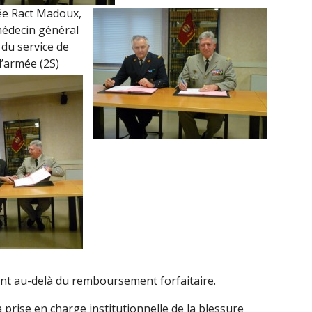
ée Ract Madoux,
 médecin général
du service de
d’armée (2S)
nt au-delà du remboursement forfaitaire.
prise en charge institutionnelle de la blessure