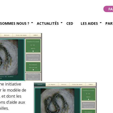
des Armées
FA
2015
 SOMMES NOUS ?
ACTUALITÉS
CED
LES AIDES
PAR
e initiative
ur le modèle de
 et dont les
ons d’aide aux
illes.