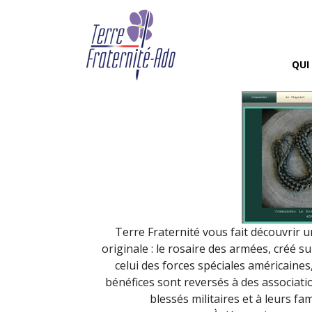
Découvrez le Rosaire 
By Terre Fraternité,
12th mai 
QUI
Terre Fraternité vous fait découvrir un
originale : le rosaire des armées, créé s
celui des forces spéciales américaines,
bénéfices sont reversés à des associati
blessés militaires et à leurs fam