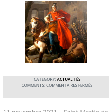
CATEGORY:
ACTUALITÉS
SUR
COMMENTS:
COMMENTAIRES FERMÉS
SAINT
MARTIN
DE
TOURS,