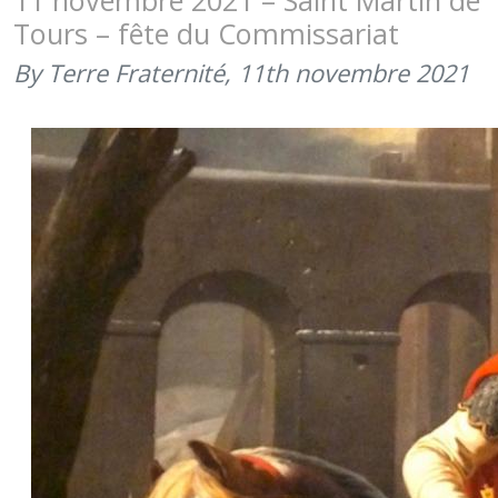
11 novembre 2021 – Saint Martin de
PATRON
Tours – fête du Commissariat
DU
COMMISS
By Terre Fraternité,
11th novembre 2021
(11
NOVEMBR
2021)