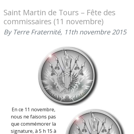
:
FÊTE
Saint Martin de Tours – Fête des
DU
commissaires (11 novembre)
COMMISS
By Terre Fraternité,
11th novembre 2015
En ce 11 novembre,
nous ne faisons pas
que commémorer la
signature, à 5 h 15 à