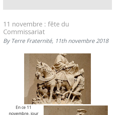
11
NOVEMBR
2021
–
11 novembre : fête du
SAINT
Commissariat
MARTIN
DE
By Terre Fraternité,
11th novembre 2018
TOURS
–
FÊTE
DU
COMMISS
En ce 11
novembre, jour