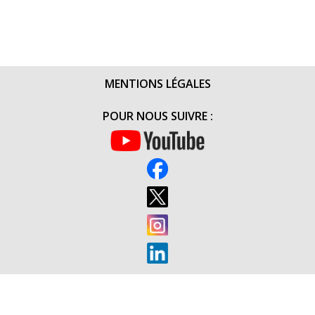
DE
TOURS
–
FÊTE
DES
MENTIONS LÉGALES
COMMISSA
(11
POUR NOUS SUIVRE :
NOVEMBR