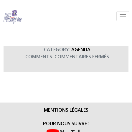
Concert Unisson à Quimper (20h30)
By Terre Fraternité,
9th octobre 2015
CATEGORY:
AGENDA
SUR
COMMENTS:
COMMENTAIRES FERMÉS
CONCERT
UNISSON
À
QUIMPER
(20H30)
MENTIONS LÉGALES
POUR NOUS SUIVRE :