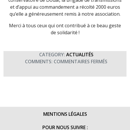
conservatoire de Douai, la brigade de transmissions
et d’appui au commandement a récolté 2000 euros
qu’elle a généreusement remis à notre association.
Merci à tous ceux qui ont contribué à ce beau geste
de solidarité !
CATEGORY:
ACTUALITÉS
SUR
COMMENTS:
COMMENTAIRES FERMÉS
DON
DE
LA
BRIGADE
DE
TRANSMIS
ET
MENTIONS LÉGALES
D’APPUI
AU
POUR NOUS SUIVRE :