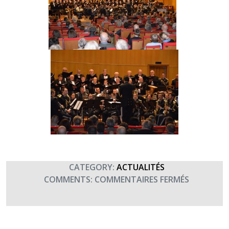
CATEGORY:
ACTUALITÉS
SUR
COMMENTS:
COMMENTAIRES FERMÉS
LA
BTAC
SOUTIENT
TERRE