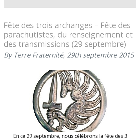
DE
DON
DE
Fête des trois archanges – Fête des
LA
parachutistes, du renseignement et
BTAC
des transmissions (29 septembre)
ET
DU
By Terre Fraternité,
29th septembre 2015
41ÈME
RT
(30
NOVEMBR
2015)
En ce 29 septembre, nous célébrons la fête des 3