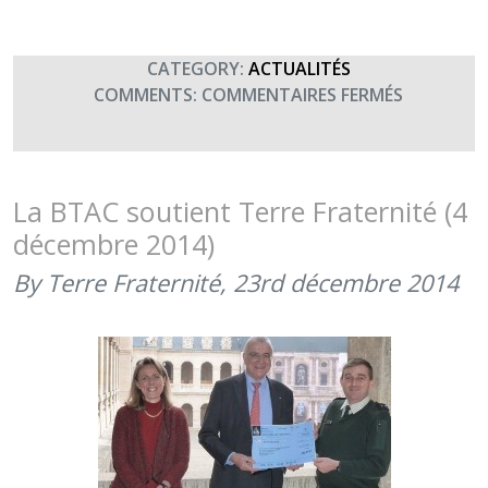
CATEGORY:
ACTUALITÉS
SUR
COMMENTS:
COMMENTAIRES FERMÉS
FÊTE
DES
TROIS
ARCHANG
La BTAC soutient Terre Fraternité (4
–
décembre 2014)
FÊTE
DES
By Terre Fraternité,
23rd décembre 2014
PARACHUT
DU
RENSEIGN
ET
DES
TRANSMIS
(29
SEPTEMBR