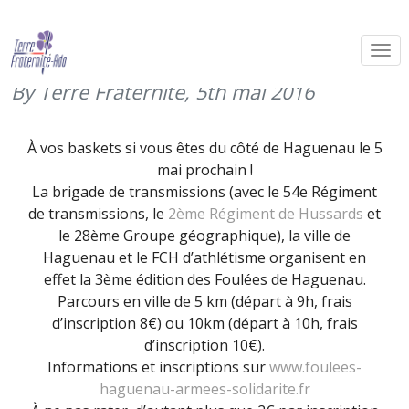
3ème édition des Foulées
d’Haguenau
By Terre Fraternité,
5th mai 2016
À vos baskets si vous êtes du côté de Haguenau le 5
mai prochain !
La brigade de transmissions (avec le 54e Régiment
de transmissions, le
2ème Régiment de Hussards
et
le 28ème Groupe géographique), la ville de
Haguenau et le FCH d’athlétisme organisent en
effet la 3ème édition des Foulées de Haguenau.
Parcours en ville de 5 km (départ à 9h, frais
d’inscription 8€) ou 10km (départ à 10h, frais
d’inscription 10€).
Informations et inscriptions sur
www.foulees-
haguenau-armees-solidarite.fr