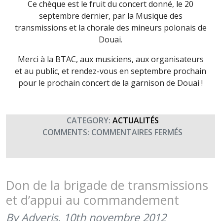
Ce chèque est le fruit du concert donné, le 20
septembre dernier, par la Musique des
transmissions et la chorale des mineurs polonais de
Douai.
Merci à la BTAC, aux musiciens, aux organisateurs
et au public, et rendez-vous en septembre prochain
pour le prochain concert de la garnison de Douai !
CATEGORY:
ACTUALITÉS
SUR
COMMENTS:
COMMENTAIRES FERMÉS
LA
BTAC
SOUTIENT
TERRE
Don de la brigade de transmissions
FRATERNI
et d’appui au commandement
By Adveris,
10th novembre 2012