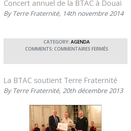
Concert annuel de la BTAC à Douai
FRATERNI
By Terre Fraternité,
14th novembre 2014
(4
DÉCEMBRE
2014)
CATEGORY:
AGENDA
SUR
COMMENTS:
COMMENTAIRES FERMÉS
CONCERT
ANNUEL
DE
LA
La BTAC soutient Terre Fraternité
BTAC
By Terre Fraternité,
20th décembre 2013
À
DOUAI