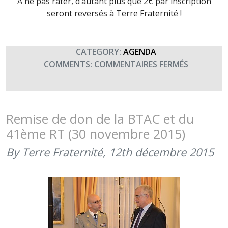
À ne pas rater, d’autant plus que 2€ par inscription
seront reversés à Terre Fraternité !
CATEGORY:
AGENDA
SUR
COMMENTS:
COMMENTAIRES FERMÉS
3ÈME
ÉDITION
DES
FOULÉES
Remise de don de la BTAC et du
D’HAGUE
41ème RT (30 novembre 2015)
By Terre Fraternité,
12th décembre 2015