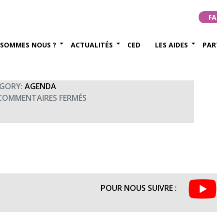
km du CRR-FR
FA
embre 2014
 SOMMES NOUS ?
ACTUALITÉS
CED
LES AIDES
PAR
GORY:
AGENDA
SUR
COMMENTAIRES FERMÉS
SEMI-
MARATHON
ET
10KM
DU
CRR-
FR
POUR NOUS SUIVRE :