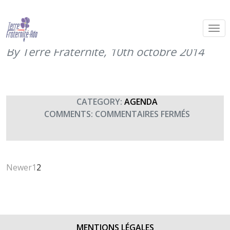
Concert de l’Orphéon Municipal de
Mulhouse
By Terre Fraternité,
10th octobre 2014
CATEGORY:
AGENDA
SUR
COMMENTS:
COMMENTAIRES FERMÉS
CONCERT
DE
L’ORPHÉ
MUNICIPA
Newer
1
2
DE
MULHOUS
MENTIONS LÉGALES