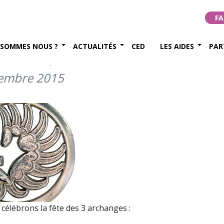
es – Fête des
FA
seignement et des
 SOMMES NOUS ?
ACTUALITÉS
CED
LES AIDES
PAR
tembre)
tembre 2015
célébrons la fête des 3 archanges :