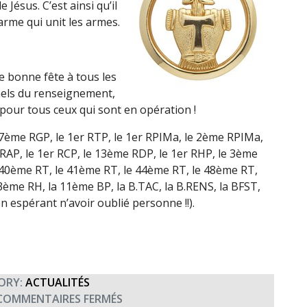
Jésus. C’est ainsi qu’il
arme qui unit les armes.
e bonne fête à tous les
nels du renseignement,
pour tous ceux qui sont en opération !
17ème RGP, le 1er RTP, le 1er RPIMa, le 2ème RPIMa,
AP, le 1er RCP, le 13ème RDP, le 1er RHP, le 3ème
 40ème RT, le 41ème RT, le 44ème RT, le 48ème RT,
3ème RH, la 11ème BP, la B.TAC, la B.RENS, la BFST,
en espérant n’avoir oublié personne !!).
ORY:
ACTUALITÉS
SUR
COMMENTAIRES FERMÉS