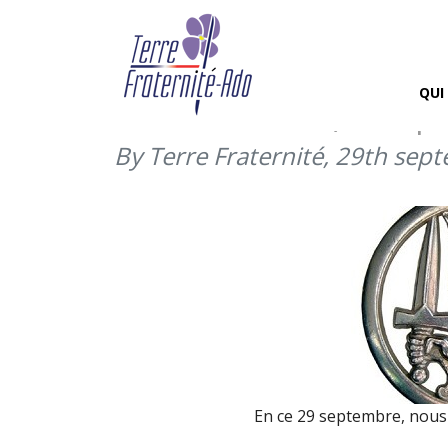
Fête des trois archang
parachutistes, du ren
QUI
transmissions (29 sep
By Terre Fraternité,
29th sep
En ce 29 septembre, nous 