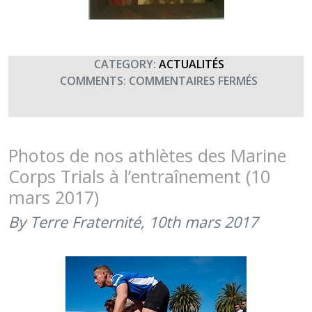
CATEGORY:
ACTUALITÉS
SUR
COMMENTS:
COMMENTAIRES FERMÉS
SAINTE
VÉRONIQU
PATRONN
DES
Photos de nos athlètes des Marine
« SOLDAT
Corps Trials à l’entraînement (10
DE
mars 2017)
L’IMAGE »
(4
By Terre Fraternité,
10th mars 2017
FÉVRIER
2019)