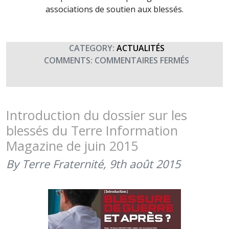
associations de soutien aux blessés.
CATEGORY:
ACTUALITÉS
SUR
COMMENTS:
COMMENTAIRES FERMÉS
MATCH
DE
GALA
ARMÉES
Introduction du dossier sur les
–
blessés du Terre Information
VARIÉTÉ
Magazine de juin 2015
CLUB
DE
By Terre Fraternité,
9th août 2015
FRANCE
(4
SEPTEMBR
2016)