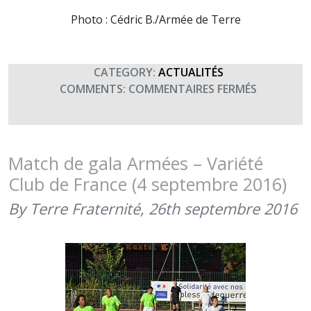
Photo : Cédric B./Armée de Terre
CATEGORY:
ACTUALITÉS
SUR
COMMENTS:
COMMENTAIRES FERMÉS
PHOTOS
DE
NOS
ATHLÈTES
Match de gala Armées – Variété
DES
Club de France (4 septembre 2016)
MARINE
CORPS
By Terre Fraternité,
26th septembre 2016
TRIALS
À
L’ENTRAÎ
(10
MARS
2017)