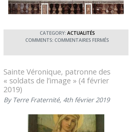
CATEGORY:
ACTUALITÉS
SUR
COMMENTS:
COMMENTAIRES FERMÉS
SAINTE
VÉRONIQU
PATRONN
DES
Sainte Véronique, patronne des
« SOLDAT
« soldats de l’image » (4 février
DE
2019)
L’IMAGE »
(4
By Terre Fraternité,
4th février 2019
FÉVRIER
2020)