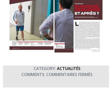
CATEGORY:
ACTUALITÉS
SUR
COMMENTS:
COMMENTAIRES FERMÉS
INTRODU
DU
DOSSIER
SUR
LES
BLESSÉS