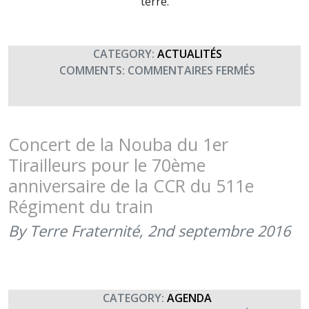
terre.
CATEGORY:
ACTUALITÉS
SUR
COMMENTS:
COMMENTAIRES FERMÉS
L’ESCADR
DE
CIRCULAT
DU
Concert de la Nouba du 1er
511ÈME
Tirailleurs pour le 70ème
RT
anniversaire de la CCR du 511e
FÊTE
Régiment du train
SES
70
By Terre Fraternité,
2nd septembre 2016
ANS
ET
SOUTIENT
TERRE
CATEGORY:
AGENDA
FRATERNI