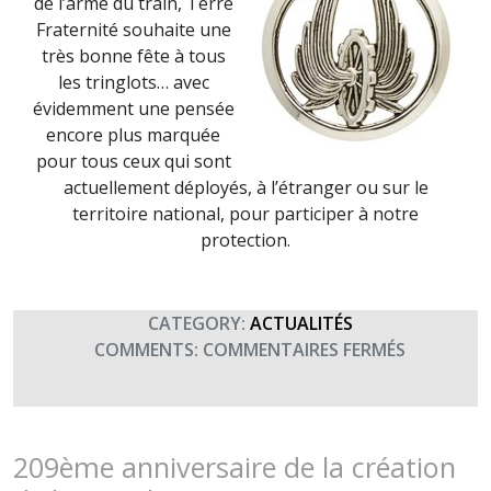
de l’arme du train, Terre
Fraternité souhaite une
très bonne fête à tous
les tringlots… avec
évidemment une pensée
encore plus marquée
pour tous ceux qui sont
actuellement déployés, à l’étranger ou sur le
territoire national, pour participer à notre
protection.
CATEGORY:
ACTUALITÉS
SUR
COMMENTS:
COMMENTAIRES FERMÉS
SAINT
CHRISTOP
FÊTE
DU
209ème anniversaire de la création
TRAIN