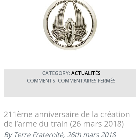
CATEGORY:
ACTUALITÉS
SUR
COMMENTS:
COMMENTAIRES FERMÉS
BON
ANNIVERS
À
L’ARME
211ème anniversaire de la création
DU
de l’arme du train (26 mars 2018)
TRAIN
(26
By Terre Fraternité,
26th mars 2018