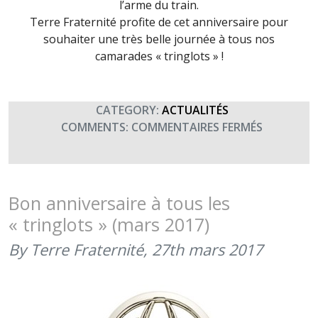
l’arme du train.
Terre Fraternité profite de cet anniversaire pour
souhaiter une très belle journée à tous nos
camarades « tringlots » !
CATEGORY:
ACTUALITÉS
SUR
COMMENTS:
COMMENTAIRES FERMÉS
211ÈME
ANNIVERS
DE
LA
Bon anniversaire à tous les
CRÉATION
« tringlots » (mars 2017)
DE
L’ARME
By Terre Fraternité,
27th mars 2017
DU
TRAIN
(26
MARS