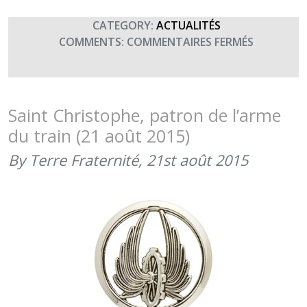
CATEGORY:
ACTUALITÉS
SUR
COMMENTS:
COMMENTAIRES FERMÉS
AVEC
« LES
ARMÉES
DANS
Saint Christophe, patron de l’arme
LA
du train (21 août 2015)
CITÉ »,
BESANÇO
By Terre Fraternité,
21st août 2015
SOUTIENT
TERRE
FRATERNI
(7
ET
8
OCTOBRE
2015)