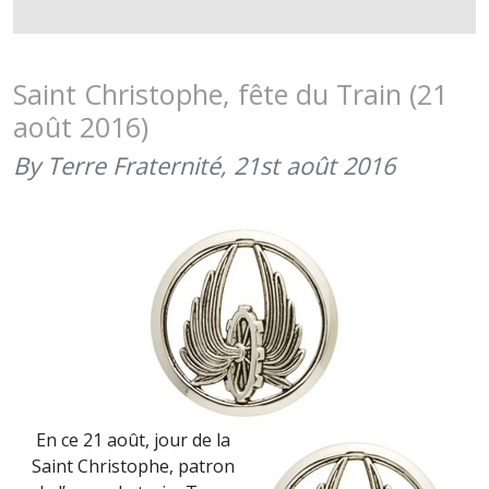
BAZEILLES
FÊTE
DES
TROUPES
Saint Christophe, fête du Train (21
DE
août 2016)
MARINE
(31
By Terre Fraternité,
21st août 2016
AOÛT
2016)
En ce 21 août, jour de la
Saint Christophe, patron