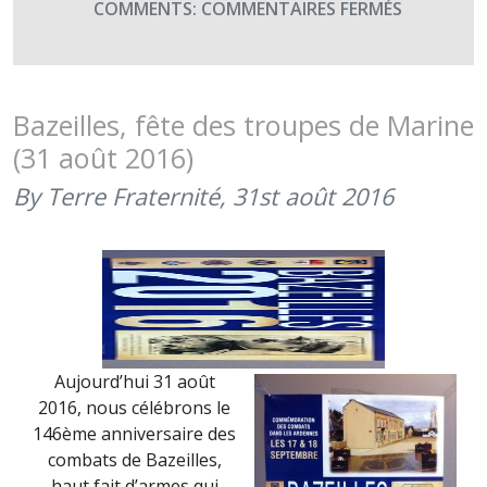
SUR
COMMENTS:
COMMENTAIRES FERMÉS
(2
CONCERT
SEPTEMBR
DE
2016)
LA
NOUBA
Bazeilles, fête des troupes de Marine
DU
(31 août 2016)
1ER
TIRAILLEU
By Terre Fraternité,
31st août 2016
POUR
LE
70ÈME
ANNIVERS
DE
LA
CCR
Aujourd’hui 31 août
DU
2016, nous célébrons le
511E
146ème anniversaire des
RÉGIMENT
combats de Bazeilles,
DU
haut fait d’armes qui