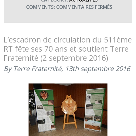
SUR
COMMENTS:
COMMENTAIRES FERMÉS
BON
ANNIVERS
À
TOUS
L’escadron de circulation du 511ème
LES
RT fête ses 70 ans et soutient Terre
« TRINGL
Fraternité (2 septembre 2016)
(MARS
2017)
By Terre Fraternité,
13th septembre 2016