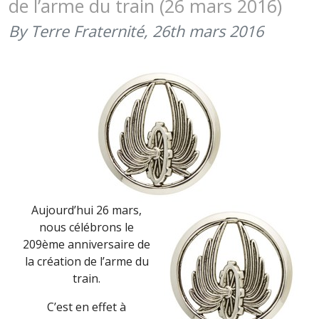
de l’arme du train (26 mars 2016)
(21
AOÛT
By Terre Fraternité,
26th mars 2016
2016)
Aujourd’hui 26 mars,
nous célébrons le
209ème anniversaire de
la création de l’arme du
train.
C’est en effet à