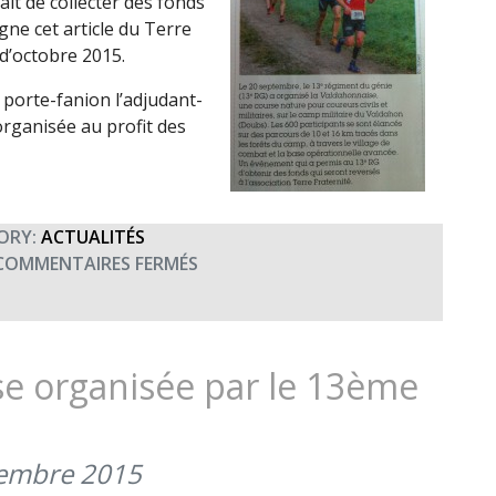
tait de collecter des fonds
ne cet article du Terre
d’octobre 2015.
porte-fanion l’adjudant-
organisée au profit des
ORY:
ACTUALITÉS
SUR
COMMENTAIRES FERMÉS
LE
13ÈME
RG
ORGANISE
se organisée par le 13ème
ET
COURT
LA
tembre 2015
VALDAHONNAISE