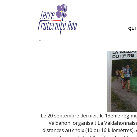
Le 13ème RG organise 
pour Terre Fraternité
QUI
By Terre Fraternité,
30th octo
Le 20 septembre dernier, le 13ème régime
Valdahon, organisait La Valdahonnais
distances au choix (10 ou 16 kilomètres),