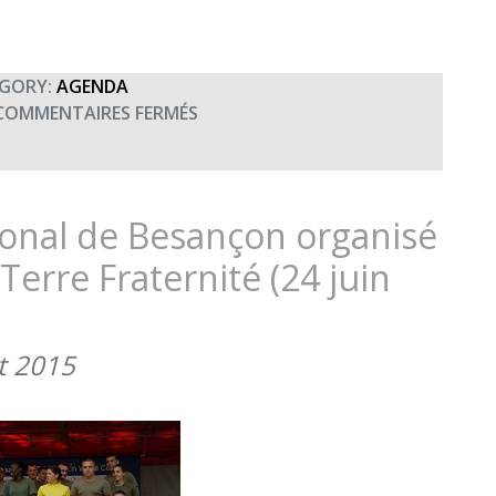
POUR
TERRE
FRATERNITÉ
(20
GORY:
AGENDA
SEPTEMBRE
SUR
COMMENTAIRES FERMÉS
2015)
LA
VALDAHONAISE,
COURSE
ORGANISÉE
tional de Besançon organisé
PAR
Terre Fraternité (24 juin
LE
13ÈME
RG
(DÉPART
et 2015
À
09H00)