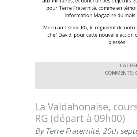
aux militaires, et dont l’un des objectifs é
pour Terre Fraternité, comme en témoig
Information Magazine du mois 
Merci au 13ème RG, le régiment de notre 
chef David, pour cette nouvelle action 
blessés !
CATEG
COMMENTS:
La Valdahonaise, cour
RG (départ à 09h00)
By Terre Fraternité,
20th sep