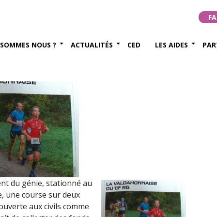
et court La Valdahonnaise
FA
 (20 septembre 2015)
 SOMMES NOUS ?
ACTUALITÉS
CED
LES AIDES
PAR
bre 2015
nt du génie, stationné au
e, une course sur deux
 ouverte aux civils comme