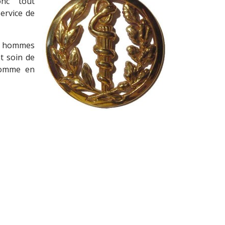
onc tout
Service de
es hommes
t soin de
comme en