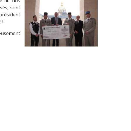
ue de nos
sés, sont
président
 !
eusement