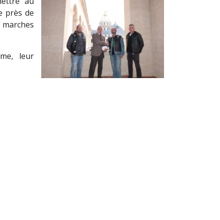
ettre au
e près de
rs marches
sme, leur