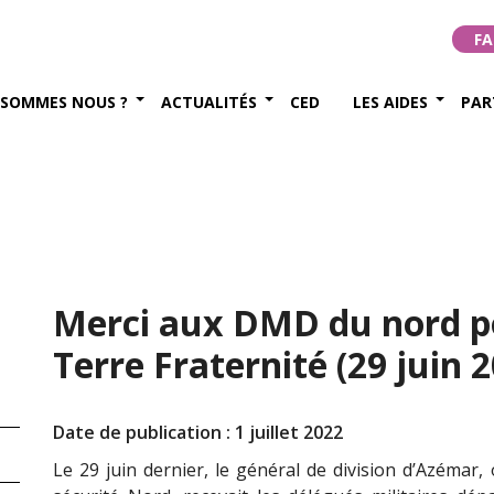
FA
 SOMMES NOUS ?
ACTUALITÉS
CED
LES AIDES
PAR
Merci aux DMD du nord po
Terre Fraternité (29 juin 
Date de publication : 1 juillet 2022
Le 29 juin dernier, le général de division d’Azémar,