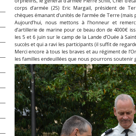
orphelins, le général d’armée Pierre Schill, Chef d’ét
corps d’armée (2S) Eric Margail, président de T
chèques émanant d’unités de l’armée de Terre (mais 
Aujourd’hui, nous mettons à l’honneur et remer
d’artillerie de marine pour ce beau don de 4000€ is
les 5 et 6 juin sur le camp de la Lande d’Ouée à Sai
succès et qui a ravi les participants (il suffit de rega
Merci encore à tous les braves et au régiment de l’O
les familles endeuillées que nous pourrons soutenir gr