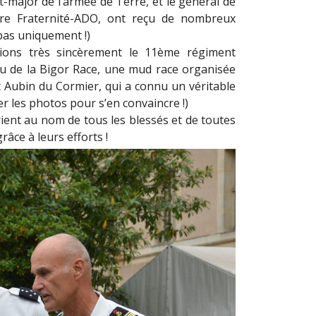
at-major de l’armée de Terre, et le général de
erre Fraternité-ADO, ont reçu de nombreux
pas uniquement !)
cions très sincèrement le 11ème régiment
su de la Bigor Race, une mud race organisée
nt Aubin du Cormier, qui a connu un véritable
rder les photos pour s’en convaincre !)
rient au nom de tous les blessés et de toutes
âce à leurs efforts !