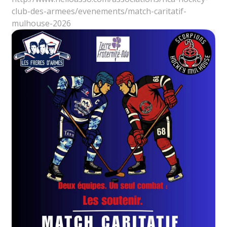
club-des-armees/evenements/match-caritatif-
mulhouse-2026