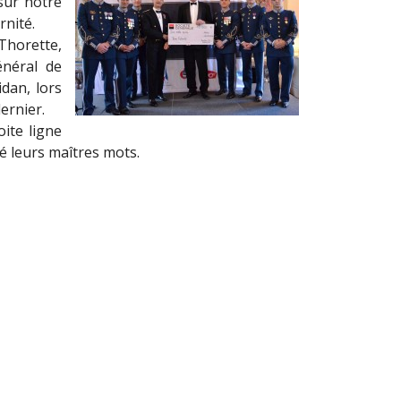
sur notre
rnité.
Thorette,
énéral de
dan, lors
dernier.
oite ligne
té leurs maîtres mots.