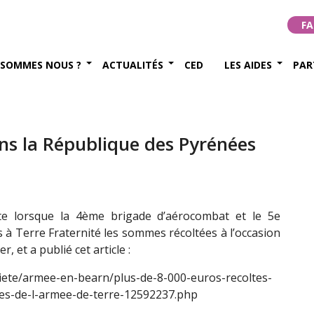
FA
 SOMMES NOUS ?
ACTUALITÉS
CED
LES AIDES
PAR
ns la République des Pyrénées
te lorsque la 4ème brigade d’aérocombat et le 5e
 à Terre Fraternité les sommes récoltées à l’occasion
, et a publié cet article :
iete/armee-en-bearn/plus-de-8-000-euros-recoltes-
ees-de-l-armee-de-terre-12592237.php