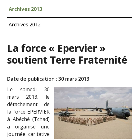
Archives 2013
Archives 2012
La force « Epervier »
soutient Terre Fraternité
Date de publication : 30 mars 2013
Le sam
edi 30
mars 2013, le
détachement d
e
la for
ce EPERV
IER
à Abéché (Tchad)
a organisé une
journée caritative