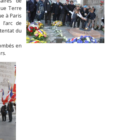
naires de
que Terre
ue à Paris
l’arc de
tentat du
tombés en
rs.