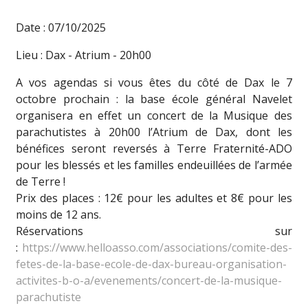
Date : 07/10/2025
Lieu : Dax - Atrium - 20h00
A vos agendas si vous êtes du côté de Dax le 7
octobre prochain : la base école général Navelet
organisera en effet un concert de la Musique des
parachutistes à 20h00 l’Atrium de Dax, dont les
bénéfices seront reversés à Terre Fraternité-ADO
pour les blessés et les familles endeuillées de l’armée
de Terre !
Prix des places : 12€ pour les adultes et 8€ pour les
moins de 12 ans.
Réservations sur
:
https://www.helloasso.com/associations/comite-des-
fetes-de-la-base-ecole-de-dax-bureau-organisation-
activites-b-o-a/evenements/concert-de-la-musique-
parachutiste