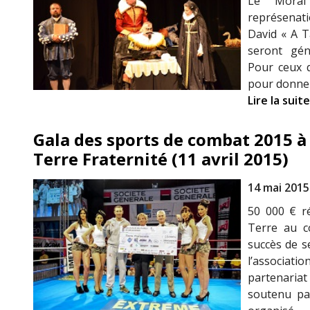
Le Moral
représenat
David « A T
seront gén
Pour ceux q
pour donner
Lire la suite
Gala des sports de combat 2015 à
Terre Fraternité (11 avril 2015)
14 mai 2015
50 000 € ré
Terre au co
succès de s
l’associati
partenariat
soutenu pa