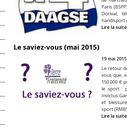
de marcheu
Paris (BSPP)
Dorival, t
handisport d
Lire la suite
Le saviez-vous (mai 2015)
19 mai 2015
Le retour d
vous que, e
150.000 € po
le sport : 
Invictus Ga
et blessure
sport (RMBS
Lire la suite