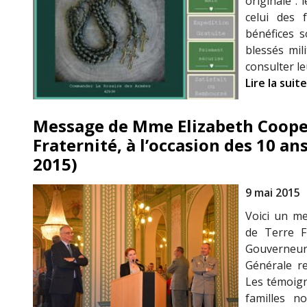
originale :
celui des 
bénéfices s
blessés mili
consulter leu
Lire la suite
Message de Mme Elizabeth Cooper
Fraternité, à l’occasion des 10 ans
2015)
9 mai 2015
Voici un m
de Terre F
Gouverneur 
Générale r
Les témoign
familles 